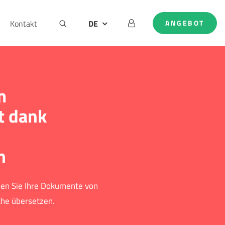
Kontakt
DE
ANGEBOT
AT
EN
NL
m
t dank
n
sen Sie Ihre Dokumente von
che übersetzen.