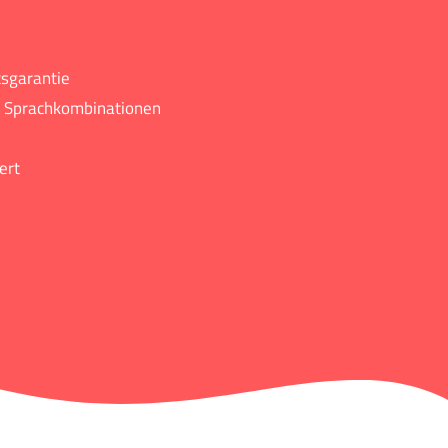
ttlich 4.6 basierend auf 642
ertungen
tsgarantie
se Sprachkombinationen
ert
852 9000