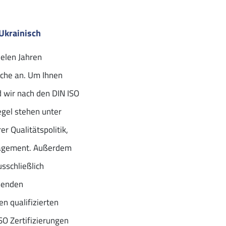
 Ukrainisch
ielen Jahren
sche an. Um Ihnen
d wir nach den DIN ISO
egel stehen unter
r Qualitätspolitik,
anagement. Außerdem
usschließlich
ßenden
en qualifizierten
SO Zertifizierungen