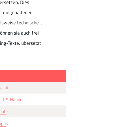
bersetzen. Dies
it eingehaltener
lsweise technische-,
können sie auch frei
ing-Texte, übersetzt
Recht
aft & Handel
äufe
Apps