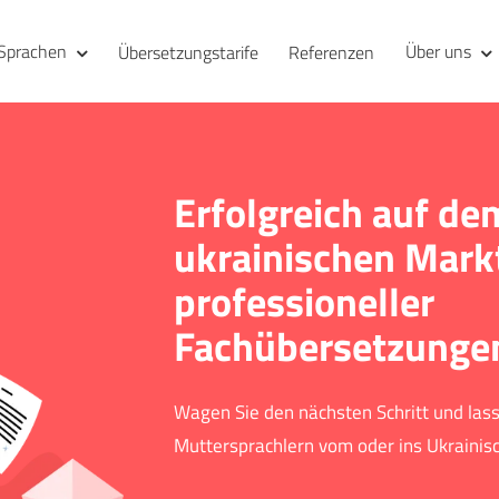
Sprachen
Über uns
Übersetzungstarife
Referenzen
Erfolgreich auf de
ukrainischen Mark
professioneller
Fachübersetzunge
Wagen Sie den nächsten Schritt und las
Muttersprachlern vom oder ins Ukrainis