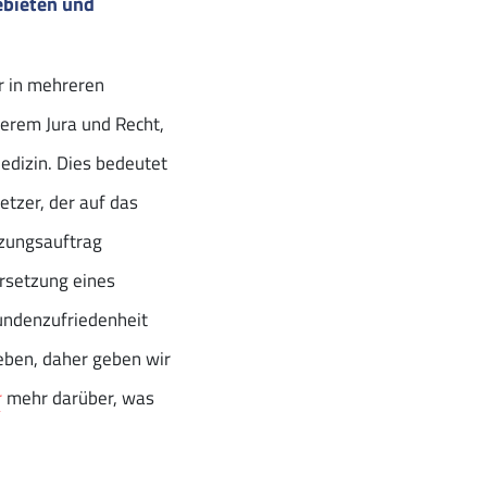
ebieten und
r in mehreren
derem Jura und Recht,
edizin. Dies bedeutet
setzer, der auf das
etzungsauftrag
ersetzung eines
ndenzufriedenheit
reben, daher geben wir
r
mehr darüber, was