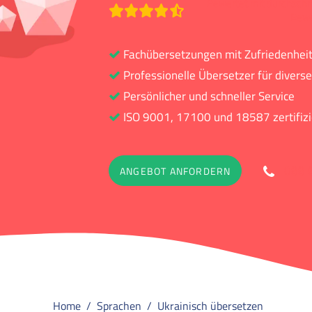
Bewertet mit durchschni
Bew
Fachübersetzungen mit Zufriedenhei
Professionelle Übersetzer für diver
Persönlicher und schneller Service
ISO 9001, 17100 und 18587 zertifizi
088 
ANGEBOT ANFORDERN
Home
Sprachen
Ukrainisch übersetzen