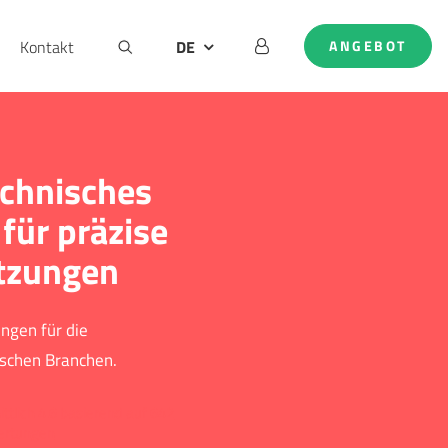
Kontakt
DE
ANGEBOT
AT
EN
NL
technisches
für präzise
tzungen
ungen für die
schen Branchen.
ttlich 4.6 basierend auf 642
ertungen