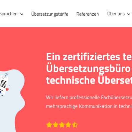
Sprachen
Über uns
Übersetzungstarife
Referenzen
Ein zertifiziertes 
Übersetzungsbüro 
technische Überse
Wir liefern professionelle Fachübersetz
mehrsprachige Kommunikation in techni
Bewertet mit durchschni
Bew