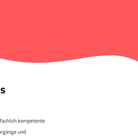
852 9000
es
fachlich kompetente
orgänge und