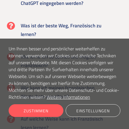
ChatGPT eingegeben werden?
Was ist der beste Weg, Französisch zu
lernen?
Um Ihnen besser und persönlicher weiterhelfen zu
können, verwenden wir Cookies und ähnliche Techniken
Wie lerne ich so schnell wie möglich
auf unserer Webseite. Mit diesen Cookies verfolgen wir
Französisch?
und dritte Parteien Ihr Surfverhalten innerhalb unserer
Webseite. Um sich auf unserer Webseite weiterbewegen
zu können, benötigen wir hierfür Ihre Zustimmung.
Wie kann ich meinen französischen
Möchten Sie mehr über unsere Datenschutz- und Cookie-
Wortschatz erweitern?
Richtlinien wissen?
Weitere Informationen
ZUSTIMMEN
EINSTELLUNGEN
Auf welche Weise kann ich Französisch
lesen lernen?