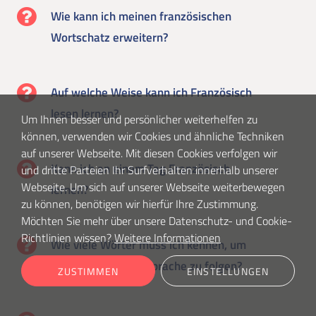
Wie kann ich meinen französischen
Wortschatz erweitern?
Auf welche Weise kann ich Französisch
lesen lernen?
Um Ihnen besser und persönlicher weiterhelfen zu
können, verwenden wir Cookies und ähnliche Techniken
auf unserer Webseite. Mit diesen Cookies verfolgen wir
Kann ich an einem Tag Französisch
und dritte Parteien Ihr Surfverhalten innerhalb unserer
Webseite. Um sich auf unserer Webseite weiterbewegen
lernen?
zu können, benötigen wir hierfür Ihre Zustimmung.
Möchten Sie mehr über unsere Datenschutz- und Cookie-
Richtlinien wissen?
Weitere Informationen
Wie viele Wörter muss ich kennen, um
der französischen Sprache zu folgen?
ZUSTIMMEN
EINSTELLUNGEN