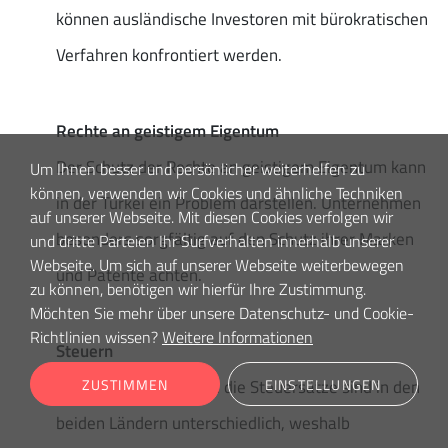
können ausländische Investoren mit bürokratischen
Verfahren konfrontiert werden.
Rechte an geistigem Eigentum
Der Schutz der Rechte an geistigem Eigentum kann
Um Ihnen besser und persönlicher weiterhelfen zu
können, verwenden wir Cookies und ähnliche Techniken
in der Türkei ein Problem darstellen. Unternehmen
auf unserer Webseite. Mit diesen Cookies verfolgen wir
besonders sorgfältig auf den Schutz ihrer Marken
und dritte Parteien Ihr Surfverhalten innerhalb unserer
Webseite. Um sich auf unserer Webseite weiterbewegen
und Patente achten.
zu können, benötigen wir hierfür Ihre Zustimmung.
Möchten Sie mehr über unsere Datenschutz- und Cookie-
Richtlinien wissen?
Weitere Informationen
Steuern
Das Steuersystem und die Steuersätze sind in den
ZUSTIMMEN
EINSTELLUNGEN
beiden Ländern unterschiedlich, weshalb