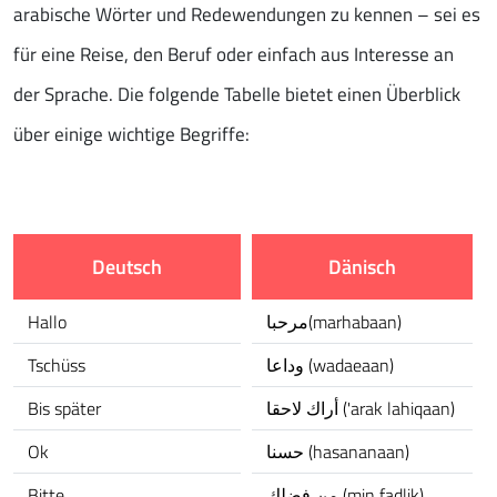
arabische Wörter und Redewendungen zu kennen – sei es
für eine Reise, den Beruf oder einfach aus Interesse an
der Sprache. Die folgende Tabelle bietet einen Überblick
über einige wichtige Begriffe:
Deutsch
Dänisch
Hallo
مرحبا(marhabaan)
Tschüss
وداعا (wadaeaan)
Bis später
أراك لاحقا ('arak lahiqaan)
Ok
حسنا (hasananaan)
Bitte
من فضلك (min fadlik)