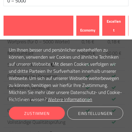
Excellen
Economy
t
Merkmal
Wortpreis
(
für 0 – 5000 Wörter
)
0,16 €
0,18 €
Um Ihnen besser und persönlicher weiterhelfen zu
Minimumtarif
40,00 €
50,00 €
können, verwenden wir Cookies und ähnliche Techniken
auf unserer Webseite. Mit diesen Cookies verfolgen wir
5
%
Neukundenrabatt
und dritte Parteien Ihr Surfverhalten innerhalb unserer
Professionelle Übersetzer
Webseite. Um sich auf unserer Webseite weiterbewegen
zu können, benötigen wir hierfür Ihre Zustimmung.
Persönliche Beratung
Möchten Sie mehr über unsere Datenschutz- und Cookie-
Übersetzungsspeicher möglich
Richtlinien wissen?
Weitere Informationen
Qualitätsgarantie
ZUSTIMMEN
EINSTELLUNGEN
Vollständige Qualitätsprüfung