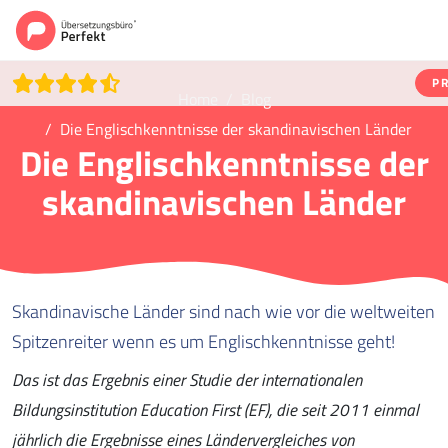
P
Home
Blog
Die Englischkenntnisse der skandinavischen Länder
Die Englischkenntnisse der
skandinavischen Länder
Skandinavische Länder sind nach wie vor die weltweiten
Spitzenreiter wenn es um Englischkenntnisse geht!
Das ist das Ergebnis einer Studie der internationalen
Bildungsinstitution Education First (EF), die seit 2011 einmal
jährlich die Ergebnisse eines Ländervergleiches von