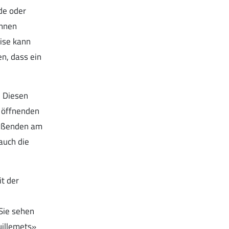
de oder
önnen
ise kann
n, dass ein
. Diesen
e öffnenden
ießenden am
auch die
t der
Sie sehen
uillemets»