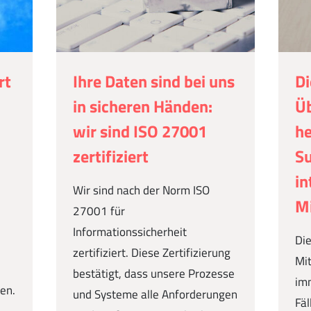
rt
Ihre Daten sind bei uns
Di
in sicheren Händen:
Üb
wir sind ISO 27001
he
zertifiziert
S
in
Wir sind nach der Norm ISO
Mi
27001 für
Informationssicherheit
Die
zertifiziert. Diese Zertifizierung
Mit
,
bestätigt, dass unsere Prozesse
imm
en.
und Systeme alle Anforderungen
Fäl