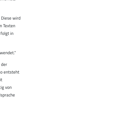
 Diese wird
en Texten
folgt in
rwendet.“
 der
so entsteht
it
ig von
elsprache