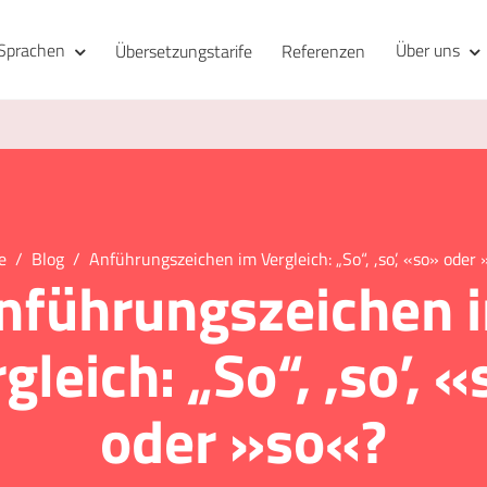
Sprachen
Über uns
Übersetzungstarife
Referenzen
e
Blog
Anführungszeichen im Vergleich: „So“, ,so’, «so» oder
nführungszeichen 
gleich: „So“, ,so’, 
oder »so«?