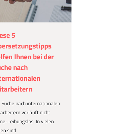
ese 5
ersetzungstipps
lfen Ihnen bei der
uche nach
ternationalen
tarbeitern
 Suche nach internationalen
arbeitern verläuft nicht
er reibungslos. In vielen
len sind