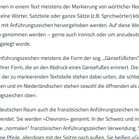
nen in einem Text meistens der Markierung von wörtlicher Re
zelne Wörter, Satzteile oder ganze Sätze (z.B. Sprichwörter) k
s mit Anführungszeichen hervorgehoben werden. Auf diese We
n genommen werden – gerne auch ironisch oder um anzudeute
gelegt wurde.
führungszeichen meistens die Form der sog. „Gänsefüßchen“
hrer Form, die an den Abdruck eines Gänsefußes erinnert. Di
 der zu markierenden Textstelle stehen dabei unten, die schl
hen und im Niederländischen stehen sowohl die öffnenden als 
ngszeichen oben.
eutschen Raum auch die französischen Anführungszeichen mi
wendet. Sie werden »Chevrons« genannt. In der Schweiz und in
die „normalen“ französischen Anführungszeichen Verwendung. 
ine Pfeile, allerdings mit der Spitze nach außen. Sie heißen «G