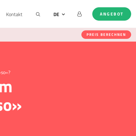
Kontakt
DE
ANGEBOT
AT
EN
PREIS BERECHNEN
NL
 »so«?
im
«so»