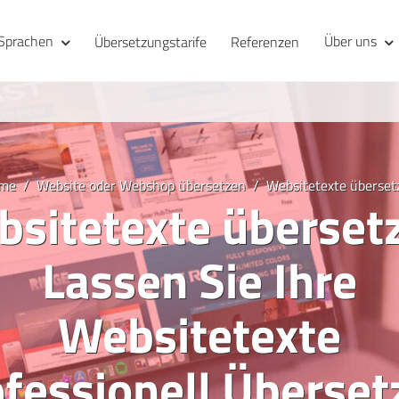
Sprachen
Über uns
Übersetzungstarife
Referenzen
me
Website oder Webshop übersetzen
Websitetexte überset
sitetexte überset
Lassen Sie Ihre
Websitetexte
ofessionell Überset