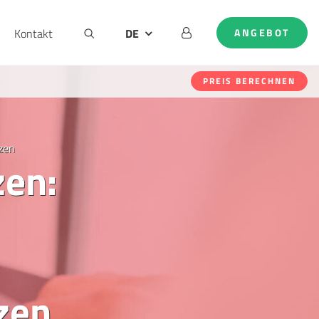
Kontakt
DE
ANGEBOT
AT
EN
PREIS BERECHNEN
NL
zen
zen:
zen